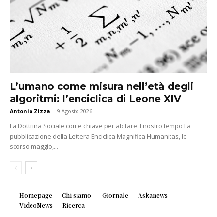
L’umano come misura nell’età degli
algoritmi: l’enciclica di Leone XIV
Antonio Zizza
-
9 Agosto 2026
La Dottrina Sociale come chiave per abitare il nostro tempo La
pubblicazione della Lettera Enciclica Magnifica Humanitas, lo
scorso maggio,...
Homepage
Chi siamo
Giornale
Askanews
VideoNews
Ricerca