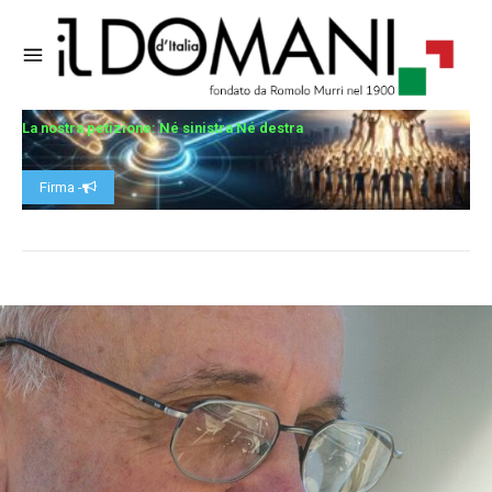
La nostra petizione: Né sinistra Né destra
Firma -