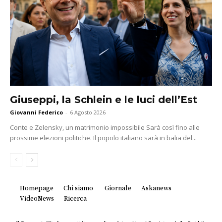
Giuseppi, la Schlein e le luci dell’Est
Giovanni Federico
-
6 Agosto 2026
Conte e Zelensky, un matrimonio impossibile Sarà così fino alle
prossime elezioni politiche. Il popolo italiano sarà in balia del...
Homepage
Chi siamo
Giornale
Askanews
VideoNews
Ricerca