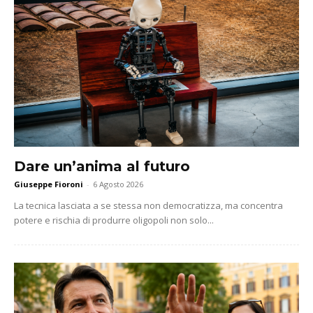
Dare un’anima al futuro
Giuseppe Fioroni
-
6 Agosto 2026
La tecnica lasciata a se stessa non democratizza, ma concentra
potere e rischia di produrre oligopoli non solo...