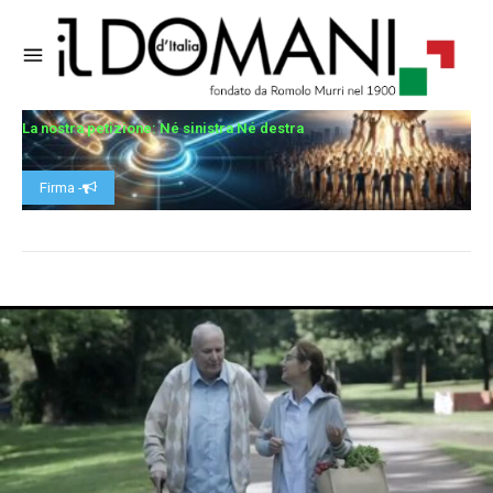
La nostra petizione: Né sinistra Né destra
Firma -