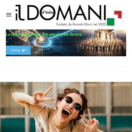
La nostra petizione: Né sinistra Né destra
Firma -