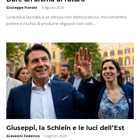
Giuseppe Fioroni
-
6 Agosto 2026
La tecnica lasciata a se stessa non democratizza, ma concentra
potere e rischia di produrre oligopoli non solo...
Giuseppi, la Schlein e le luci dell’Est
Giovanni Federico
-
6 Agosto 2026