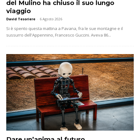
del Mulino ha chiuso il suo lungo
viaggio
David Tesoriere
-
6 Agosto 2026
Si è spento questa mattina a Pavana, fra le sue montagne e il
sussurro dell'Appennino, Francesco Guccini. Aveva 86...
Dare un’anima al futuro