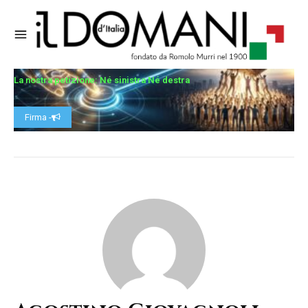
La nostra petizione: Né sinistra Né destra
Firma -