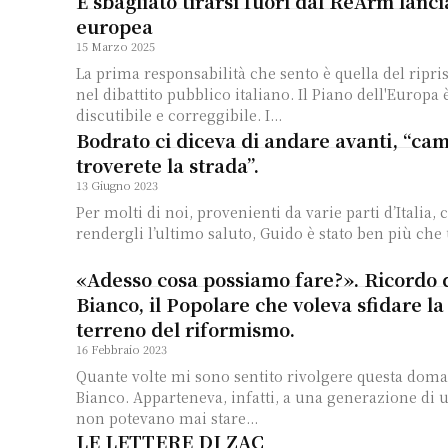
È sbagliato tirarsi fuori dal ReArm lanci
europea
15 Marzo 2025
La prima responsabilità che sento è quella del ripris
nel dibattito pubblico italiano. Il Piano dell'Europa
discutibile e correggibile. I...
Bodrato ci diceva di andare avanti, “c
troverete la strada”.
13 Giugno 2023
Per molti di noi, provenienti da varie parti d’Italia,
rendergli l’ultimo saluto, Guido è stato ben più che 
«Adesso cosa possiamo fare?». Ricordo 
Bianco, il Popolare che voleva sfidare la 
terreno del riformismo.
16 Febbraio 2023
Quante volte mi sono sentito rivolgere questa dom
Bianco. Apparteneva, infatti, a una generazione di 
non potevano mai stare...
LE LETTERE DI ZAC