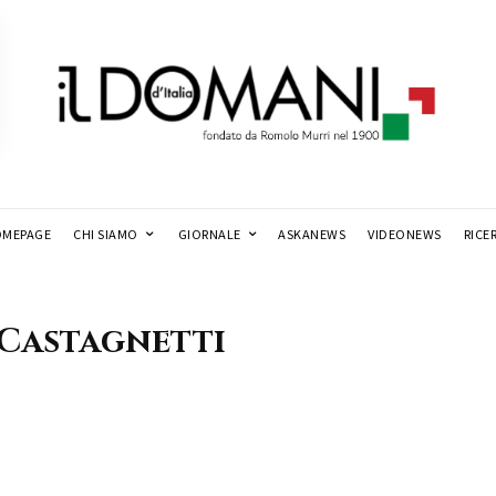
MEPAGE
CHI SIAMO
GIORNALE
ASKANEWS
VIDEONEWS
RICE
 Castagnetti