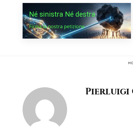
Né sinistra Né destra
Firma
Firma la nostra petizione
HO
Pierluigi