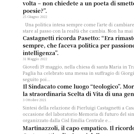
volta – non chiedete a un poeta di smett
poesie?”.
25 Giugno 2022
Una politica intesa sempre come l’arte di cambiare, di innovare, di
stare al passo con la realtà che cambia. Non ha mai
Castagnetti ricorda Pasetto: “Era rimasto
sempre, che faceva politica per passion
intelligenza”.
31 Maggio 2022
Giovedì 19 maggio, nella chiesa di santa Maria in T
Paglia ha celebrato una messa in suffragio di Giorgi
seguito poi...
Il Sindacato come luogo “teologico”. More
la straordinaria Scelta di Vita di una ge
3 Ottobre 2021
Sintesi della relazione di Pierluigi Castagnetti a Cas
occasione del laboratorio Memoria di futuro del si
organizzato dalla Cisl Emilia Centrale e...
Martinazzoli, il capo empatico. Il ricord