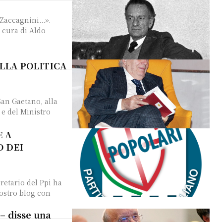
Zaccagnini...».
a cura di Aldo
LLA POLITICA
 e del Ministro
E A
O DEI
gretario del Ppi ha
nostro blog con
 – disse una