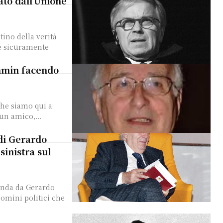
ato dall’Unione
tino della verità
 è sicuramente
ammin facendo
 che siamo qui a
un amico,...
di Gerardo
sinistra sul
anda da Gerardo
uomini politici che