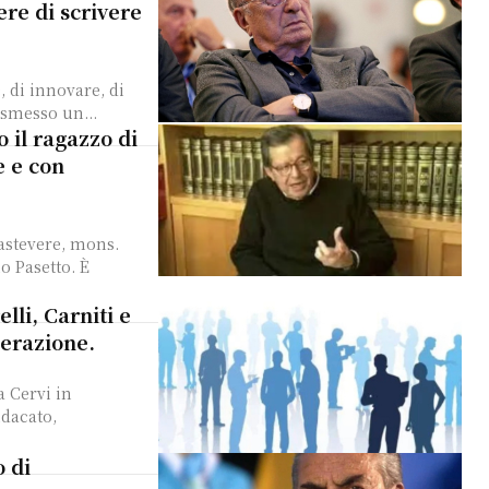
ere di scrivere
 smesso un...
 il ragazzo di
e e con
rastevere, mons.
o Pasetto. È
lli, Carniti e
nerazione.
a Cervi in
ndacato,
o di