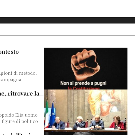
ontesto
ragioni di metodo,
ne, ritrovare la
eopoldo Elia uomo
 figure di politico