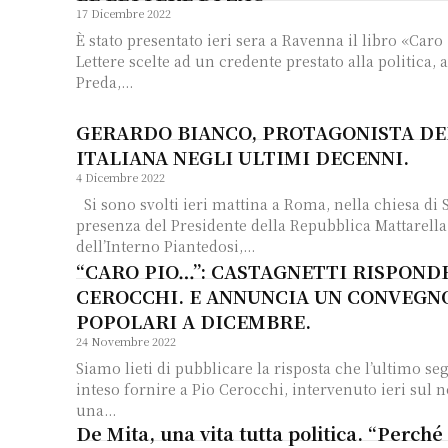
17 Dicembre 2022
È stato presentato ieri sera a Ravenna il libro «Caro 
Lettere scelte ad un credente prestato alla politica, 
Preda,...
GERARDO BIANCO, PROTAGONISTA DE
ITALIANA NEGLI ULTIMI DECENNI.
4 Dicembre 2022
Si sono svolti ieri mattina a Roma, nella chiesa di San Gaetano, alla
presenza del Presidente della Repubblica Mattarella
dell’Interno Piantedosi,...
“CARO PIO…”: CASTAGNETTI RISPOND
CEROCCHI. E ANNUNCIA UN CONVEGN
POPOLARI A DICEMBRE.
24 Novembre 2022
Siamo lieti di pubblicare la risposta che l’ultimo se
inteso fornire a Pio Cerocchi, intervenuto ieri sul 
una...
De Mita, una vita tutta politica. “Perché