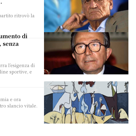
.
partito ritrovò la
rumento di
, senza
ra l’esigenza di
line sportive, e
emia e ora
tro slancio vitale.