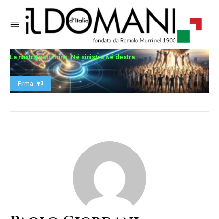
La nostra petizione: Né sinistra Né destra
Firma -