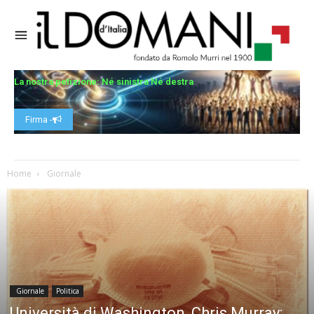
La nostra petizione: Né sinistra Né destra
Firma -
Home
Giornale
Giornale
Politica
Università di Washington, Chris Murray: