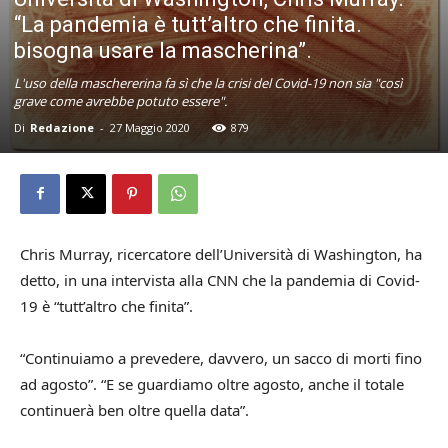
“La pandemia è tutt’altro che finita.
bisogna usare la mascherina”.
L'uso della maschererina fa sì che la crisi del Covid-19 non sia "così
grave come avrebbe potuto essere".
Di
Redazione
-
27 Maggio 2020
879
Chris Murray, ricercatore dell’Università di Washington, ha
detto, in una intervista alla CNN che la pandemia di Covid-
19 è “tutt’altro che finita”.
“Continuiamo a prevedere, davvero, un sacco di morti fino
ad agosto”. “E se guardiamo oltre agosto, anche il totale
continuerà ben oltre quella data”.