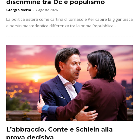
discrimine tra Dc e populismo
Giorgio Merlo
-
7 Agosto 2026
La politica estera come cartina di tornasole Per capire la gigantesca
e persin mastodontica differenza tra la prima Repubblica -...
L’abbraccio. Conte e Schlein alla
prova decisiva