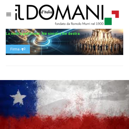
La nostra petizione: Né sinistra Né destra
Firma -