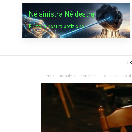
Né sinistra Né destra
Firma
Firma la nostra petizione
HO
Home
Giornale
Cinquemila ristoranti in mano al