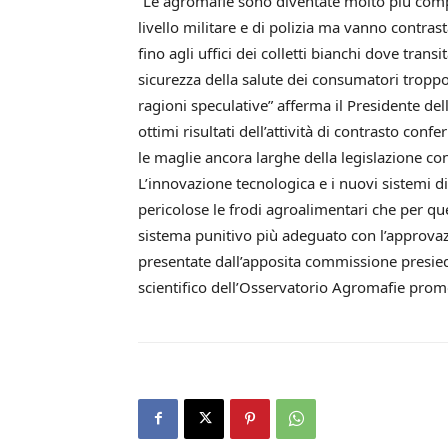
“Le agromafie sono diventate molto più comp
livello militare e di polizia ma vanno contrasta
fino agli uffici dei colletti bianchi dove trans
sicurezza della salute dei consumatori troppo
ragioni speculative” afferma il Presidente dell
ottimi risultati dell’attività di contrasto conf
le maglie ancora larghe della legislazione con
L’innovazione tecnologica e i nuovi sistemi 
pericolose le frodi agroalimentari che per q
sistema punitivo più adeguato con l’approvazi
presentate dall’apposita commissione presied
scientifico dell’Osservatorio Agromafie promo