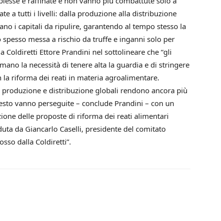
lesse e raffinate e non vanno più combattute solo a
te a tutti i livelli: dalla produzione alla distribuzione
itano i capitali da ripulire, garantendo al tempo stesso la
 spesso messa a rischio da truffe e inganni solo per
a Coldiretti Ettore Prandini nel sottolineare che “gli
ermano la necessità di tenere alta la guardia e di stringere
 la riforma dei reati in materia agroalimentare.
di produzione e distribuzione globali rendono ancora più
uesto vanno perseguite – conclude Prandini – con un
one delle proposte di riforma dei reati alimentari
uta da Giancarlo Caselli, presidente del comitato
sso dalla Coldiretti”.