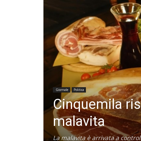
Giornale
Politica
Cinquemila ris
malavita
La malavita è arrivata a control