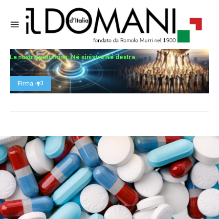
La nostra petizione: Né sinistra Né destra
Firma -