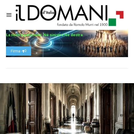
La nostra petizione: Né sinistra Né destra
Firma -