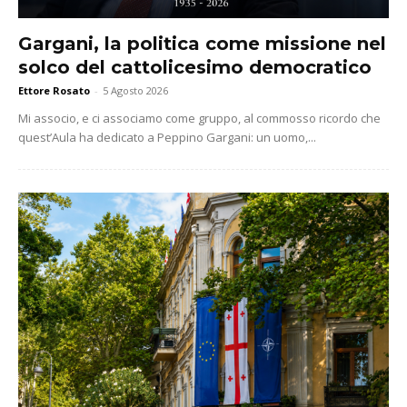
Gargani, la politica come missione nel
solco del cattolicesimo democratico
Ettore Rosato
-
5 Agosto 2026
Mi associo, e ci associamo come gruppo, al commosso ricordo che
quest’Aula ha dedicato a Peppino Gargani: un uomo,...