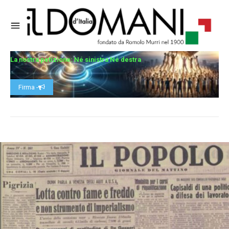
La nostra petizione: Né sinistra Né destra
Firma -