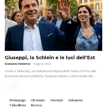
Giuseppi, la Schlein e le luci dell’Est
Giovanni Federico
-
6 Agosto 2026
Conte e Zelensky, un matrimonio impossibile Sarà così fino alle
prossime elezioni politiche. Il popolo italiano sarà in balia del...
Homepage
Chi siamo
Giornale
Askanews
VideoNews
Ricerca