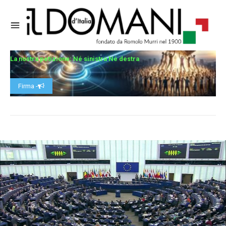
La nostra petizione: Né sinistra Né destra
Firma -