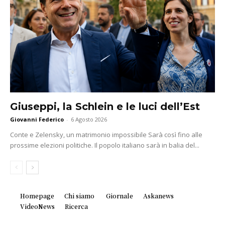
Giuseppi, la Schlein e le luci dell’Est
Giovanni Federico
-
6 Agosto 2026
Conte e Zelensky, un matrimonio impossibile Sarà così fino alle
prossime elezioni politiche. Il popolo italiano sarà in balia del...
Homepage
Chi siamo
Giornale
Askanews
VideoNews
Ricerca