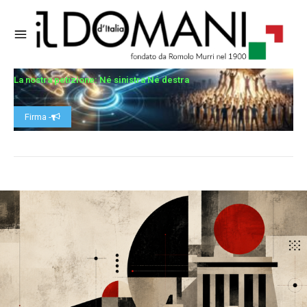
La nostra petizione: Né sinistra Né destra
Firma -