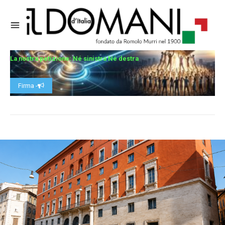
La nostra petizione: Né sinistra Né destra
Firma -