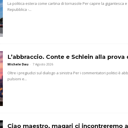
La politica estera come cartina di tornasole Per capire la gigantesca 
Repubblica -...
L’abbraccio. Conte e Schlein alla prova 
Michele Dau
-
7 Agosto 2026
Oltre i pregiudizi sul dialogo a sinistra Per i commentatori politici è 
pulsioni e...
Ciao maestro, magari ci incontreremo a