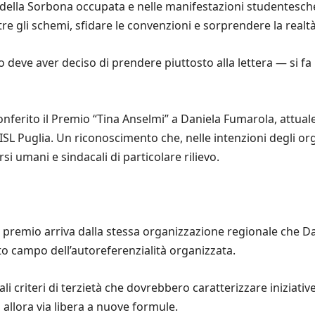
ella Sorbona occupata e nelle manifestazioni studentesche d
gli schemi, sfidare le convenzioni e sorprendere la realtà 
 deve aver deciso di prendere piuttosto alla lettera — si fa 
conferito il Premio “Tina Anselmi” a Daniela Fumarola, attual
ISL Puglia. Un riconoscimento che, nelle intenzioni degli or
rsi umani e sindacali di particolare rilievo.
 il premio arriva dalla stessa organizzazione regionale che 
sto campo dell’autoreferenzialità organizzata.
nali criteri di terzietà che dovrebbero caratterizzare iniziat
E allora via libera a nuove formule.