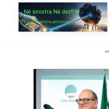
Né sinistra Né destra
Firma
Firma la nostra petizione
HO