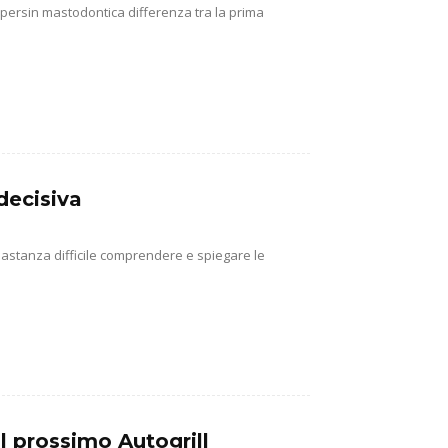
e persin mastodontica differenza tra la prima
decisiva
abbastanza difficile comprendere e spiegare le
l prossimo Autogrill