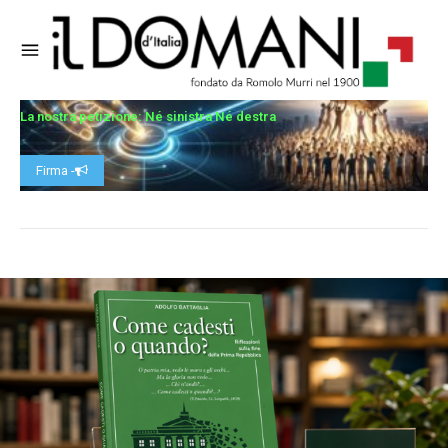
La nostra petizione: Né sinistra Né destra
Firma -