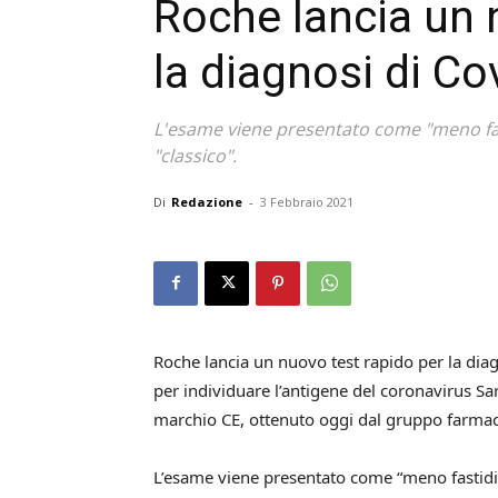
Roche lancia un 
la diagnosi di Co
L'esame viene presentato come "meno fas
"classico".
Di
Redazione
-
3 Febbraio 2021
Roche lancia un nuovo test rapido per la di
per individuare l’antigene del coronavirus Sar
marchio CE, ottenuto oggi dal gruppo farmace
L’esame viene presentato come “meno fastidio