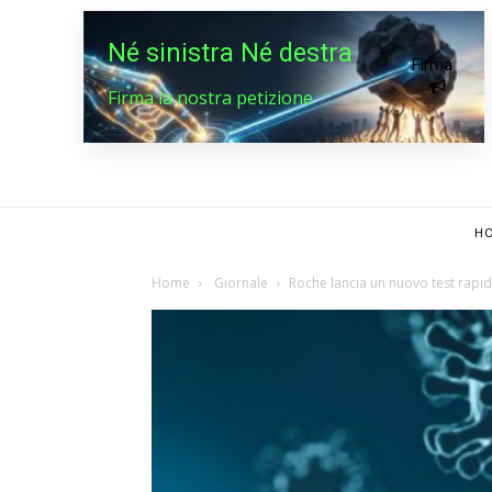
Né sinistra Né destra
Firma
Firma la nostra petizione
HO
Home
Giornale
Roche lancia un nuovo test rapid