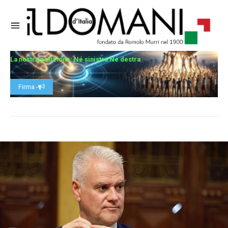
La nostra petizione: Né sinistra Né destra
Firma -