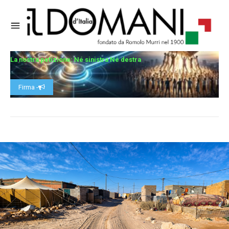
La nostra petizione: Né sinistra Né destra
Firma -