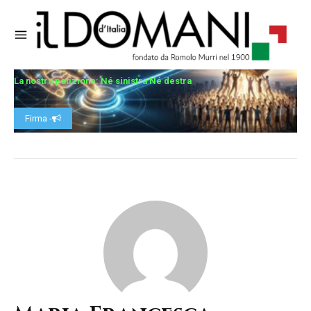
La nostra petizione: Né sinistra Né destra
Firma -