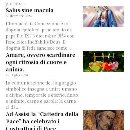
giorno....
Salus sine macula
8 Dicembre 2024
L’Immacolata Concezione è un
dogma cattolico, proclamato da
papa Pio IX l’8 dicembre 1854 con
l’enciclica Ineffabilis Deus. Il
dogma di fede sancisce come...
Amare, ovvero scardinare
ogni ritrosia di cuore e
anima.
18 Luglio 2024
La comunicazione del linguaggio
simbolico insegna a unire umano
e divino, temporale e eterno, finito
e infinito, carne e parola: la carne
ci dà...
Ad Assisi la “Cattedra della
Pace” ha celebrato i
Costruttori di Pace