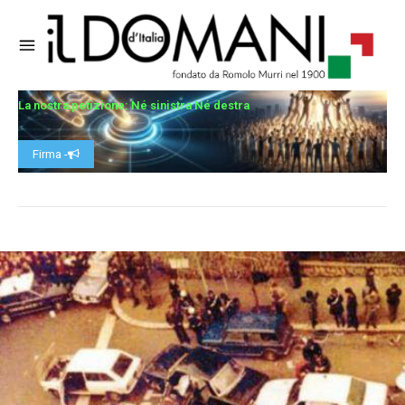
La nostra petizione: Né sinistra Né destra
Firma -