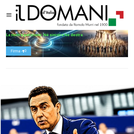
La nostra petizione: Né sinistra Né destra
Firma -