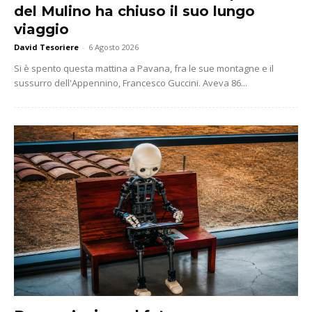
del Mulino ha chiuso il suo lungo
viaggio
David Tesoriere
-
6 Agosto 2026
Si è spento questa mattina a Pavana, fra le sue montagne e il
sussurro dell'Appennino, Francesco Guccini. Aveva 86...