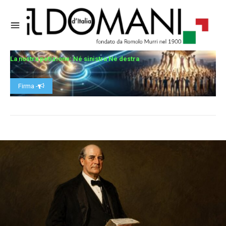
La nostra petizione: Né sinistra Né destra
Firma -