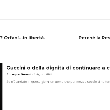
i? Orfani…in libertà.
Perché la Re
Guccini o della dignità di continuare a
Giuseppe Fioroni
-
8 Agosto 2026
Se n’è andato in questi giorni un uomo che per mezzo secolo ci ha ten