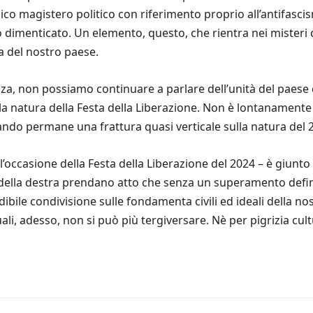
nico magistero politico con riferimento proprio all’antifas
dimenticato. Un elemento, questo, che rientra nei misteri del
ta del nostro paese.
za, non possiamo continuare a parlare dell’unità del paese 
alla natura della Festa della Liberazione. Non è lontanamen
quando permane una frattura quasi verticale sulla natura del 2
l’occasione della Festa della Liberazione del 2024 – è giunt
ca della destra prendano atto che senza un superamento definit
dibile condivisione sulle fondamenta civili ed ideali della nos
ali, adesso, non si può più tergiversare. Nè per pigrizia cultu