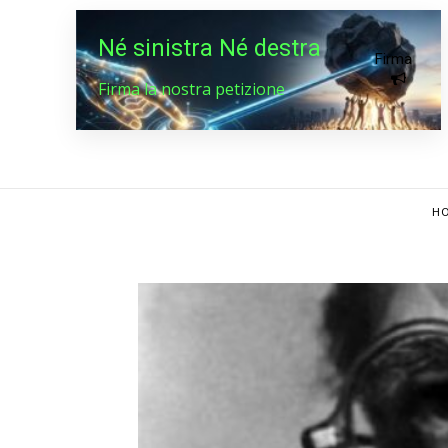
Né sinistra Né destra
Firma
Firma la nostra petizione
HO