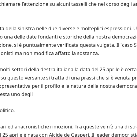
ichiamare l’attenzione su alcuni tasselli che nel corso degli
esta della sinistra nelle due diverse e molteplici espressioni
to una delle date fondanti e storiche della nostra democra
one, si è puntualmente verificata questa vulgata. Il “caso Scu
onisti ma non modifica affatto la sostanza.
lti settori della destra italiana la data del 25 aprile è ce
 su questo versante si tratta di una prassi che si è venuta
appresentativa per il profilo e la natura della nostra democr
resta uno degli
litico.
lari ed anacronistiche rimozioni. Tra queste ve n’è una di s
l 25 aprile è nata con Alcide de Gasperi. Il leader democrist