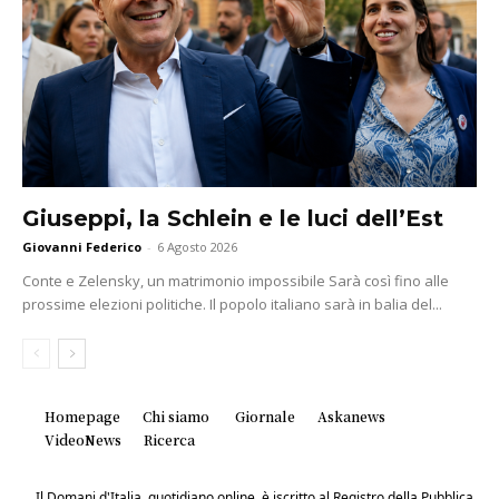
Giuseppi, la Schlein e le luci dell’Est
Giovanni Federico
-
6 Agosto 2026
Conte e Zelensky, un matrimonio impossibile Sarà così fino alle
prossime elezioni politiche. Il popolo italiano sarà in balia del...
Homepage
Chi siamo
Giornale
Askanews
VideoNews
Ricerca
Il Domani d'Italia, quotidiano online, è iscritto al Registro della Pubblica