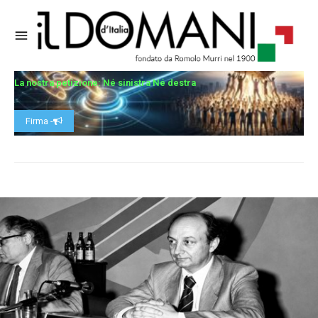
La nostra petizione: Né sinistra Né destra
Firma -