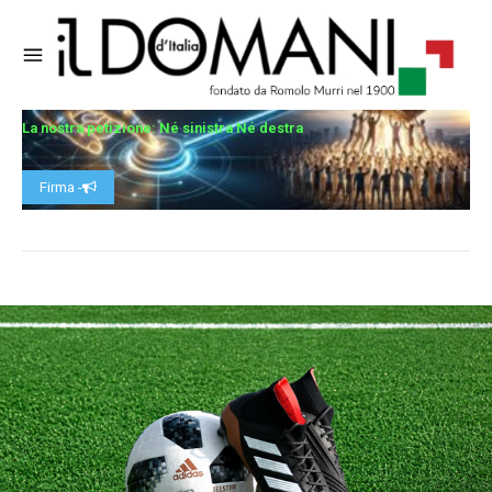
La nostra petizione: Né sinistra Né destra
Firma -