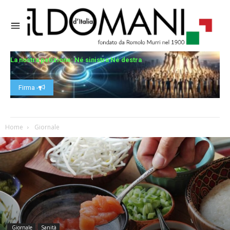
La nostra petizione: Né sinistra Né destra
Firma -
Home
Giornale
Giornale
Sanità