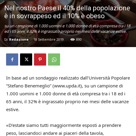
Nel nostro Paese il 40% della popolazione
è in sovrappeso ed il 10% è obeso
su un campione di 1.000 uomini e 1.000 donne di età compresa tra i 18
ed i 65 anni, il 32% è ingrassato proprio nei mesi delle vacanze estive.
Di
Redazione
-
18 Settembre 2019
890
In base ad un sondaggio realizzato dall’Università Popolare
“Stefano Benemeglio” (www.upda.it), su un campione di
1.000 uomini e 1.000 donne di età compresa tra i 18 ed i
65 anni, il 32% è ingrassato proprio nei mesi delle vacanze
estive.
«D’estate siamo tutti maggiormente esposti a prendere
peso, lasciandoci andare ai piaceri della tavola,