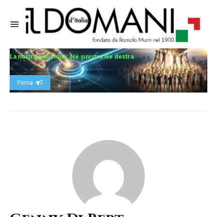
La nostra petizione: Né sinistra Né destra
Firma -