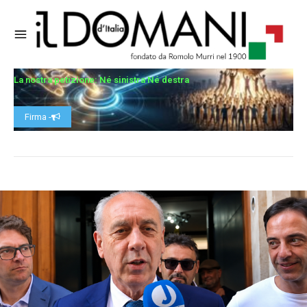
La nostra petizione: Né sinistra Né destra
Firma -