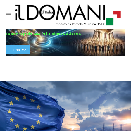
La nostra petizione: Né sinistra Né destra
Firma -