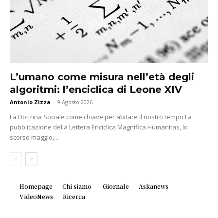
L’umano come misura nell’età degli
algoritmi: l’enciclica di Leone XIV
Antonio Zizza
-
9 Agosto 2026
La Dottrina Sociale come chiave per abitare il nostro tempo La
pubblicazione della Lettera Enciclica Magnifica Humanitas, lo
scorso maggio,...
Homepage
Chi siamo
Giornale
Askanews
VideoNews
Ricerca