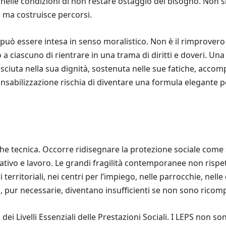
à nelle condizioni di non restare ostaggio del bisogno. Non si
, ma costruisce percorsi.
può essere intesa in senso moralistico. Non è il rimprovero r
a ciascuno di rientrare in una trama di diritti e doveri. U
sciuta nella sua dignità, sostenuta nelle sue fatiche, acco
abilizzazione rischia di diventare una formula elegante per 
 che tecnica. Occorre ridisegnare la protezione sociale come
itativo e lavoro. Le grandi fragilità contemporanee non rispe
ri territoriali, nei centri per l’impiego, nelle parrocchie, nell
ali, pur necessarie, diventano insufficienti se non sono ric
 dei Livelli Essenziali delle Prestazioni Sociali. I LEPS non 