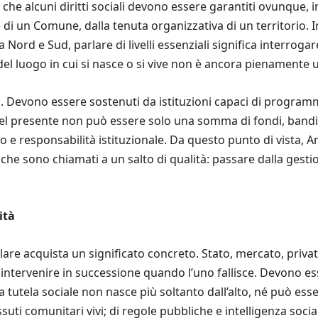
 che alcuni diritti sociali devono essere garantiti ovunque,
e di un Comune, dalla tenuta organizzativa di un territorio
a Nord e Sud, parlare di livelli essenziali significa interroga
el luogo in cui si nasce o si vive non è ancora pienamente u
no. Devono essere sostenuti da istituzioni capaci di programma
re del presente non può essere solo una somma di fondi, bandi
 e responsabilità istituzionale. Da questo punto di vista, Amb
viche sono chiamati a un salto di qualità: passare dalla gest
ità
rcolare acquista un significato concreto. Stato, mercato, priv
intervenire in successione quando l’uno fallisce. Devono es
La tutela sociale non nasce più soltanto dall’alto, né può e
ssuti comunitari vivi; di regole pubbliche e intelligenza soci