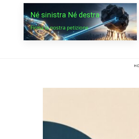
Né sinistra Né destra
Firma
Firma la nostra petizione
HO