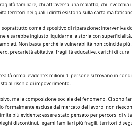
fragilità familiare, chi attraversa una malattia, chi invecchia
ta territori nei quali i diritti esistono sulla carta ma fatic
 soprattutto come dispositivo di riparazione: interveniva d
ne e sarebbe ingiusto liquidarne la storia con superficialit
ambiati. Non basta perché la vulnerabilità non coincide più 
ero, precarietà abitativa, fragilità educative, carichi di cura
realtà ormai evidente: milioni di persone si trovano in cond
osta al rischio di impoverimento.
sivo, ma la composizione sociale del fenomeno. Ci sono fami
do formalmente escluse dal mercato del lavoro, non riescono
limite più evidente: essere stato pensato per percorsi di vit
eghi discontinui, legami familiari più fragili, territori disegu