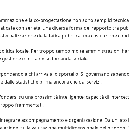
ammazione e la co-progettazione non sono semplici tecnical
aticate con serietà, una diversa forma del rapporto tra pubb
ternalizzazione della fatica pubblica, ma costruzione condiv
politica locale. Per troppo tempo molte amministrazioni han
e gestione minuta della domanda sociale.
pondendo a chi arriva allo sportello. Si governano sapendo 
e dalle statistiche prima ancora che dai servizi.
fondarsi su una prossimità intelligente: capacità di intercet
i troppo frammentati.
 integrare accompagnamento e organizzazione. Da un lato 
a relazione, sulla valutazione multidimensionale del bisogno. 