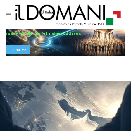
La nostra petizione: Né sinistra Né destra
Firma -