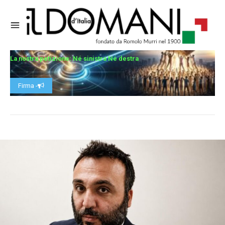
La nostra petizione: Né sinistra Né destra
Firma -