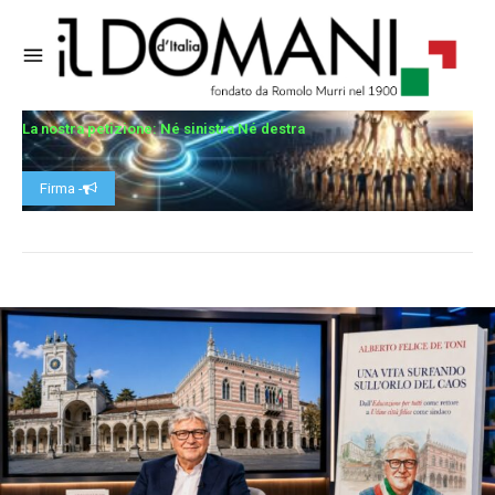
La nostra petizione: Né sinistra Né destra
Firma -