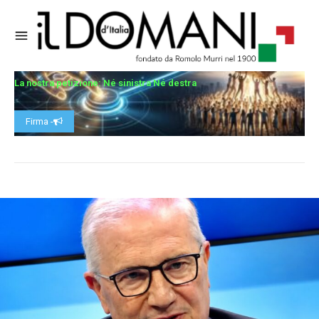
La nostra petizione: Né sinistra Né destra
Firma -