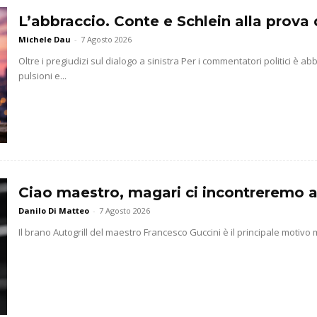
L’abbraccio. Conte e Schlein alla prova 
Michele Dau
-
7 Agosto 2026
Oltre i pregiudizi sul dialogo a sinistra Per i commentatori politici è 
pulsioni e...
Ciao maestro, magari ci incontreremo a
Danilo Di Matteo
-
7 Agosto 2026
Il brano Autogrill del maestro Francesco Guccini è il principale motivo m