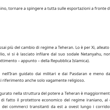
ino, tornare a spingere a tutta sulle esportazioni a fronte 
sai più del cambio di regime a Teheran. Lo è per Xi, alleato 
io, vi si è lasciato infilare dal suo sodale Netanyahu, n
bbattimento – appunto – della Repubblica Islamica).
 nell’Iran guidato dai militari e dai Pasdaran e meno dai
si riferimento anche solo vagamente religioso.
figurato nella struttura del potere a Teheran è maggiormente
a di fatto il protettore economico del regime iraniano, a
po dei commerci transitanti da est a ovest lungo i corrido