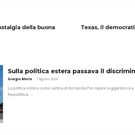
ostalgia della buona
Texas, il democrati
Sulla politica estera passava il discrim
Giorgio Merlo
-
7 Agosto 2026
La politica estera come cartina di tornasole Per capire la gigantesca 
Repubblica -...