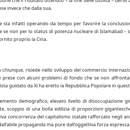
one che il risultato ottenuto – la fine delle ostilità – deriv
ese invece che dalla sua.
 sta infatti operando da tempo per favorire la conclusion
e se non per lo status di potenza nucleare di Islamabad – s
ornito proprio la Cina.
 chiunque, risiede nello sviluppo del commercio internaziona
le prese con alcuni problemi di fondo che se non affronta
nista guidato da Xi ha eretto la Repubblica Popolare in ques
emento demografico, elevato livello di disoccupazione gio
e, scoppio di una bolla edilizia di proporzioni gigantesche
va concorrenza del capitalismo statale rafforzato negli anni 
ll’abile propaganda ma pure dall’oggettiva forza espressa 