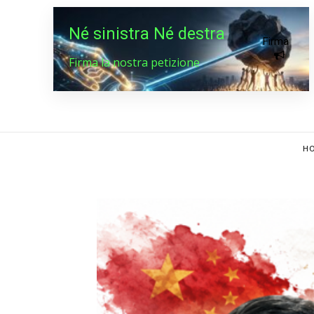
Né sinistra Né destra
Firma
Firma la nostra petizione
HO