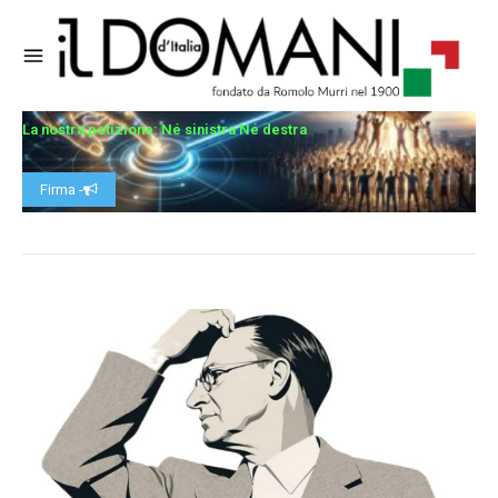
La nostra petizione: Né sinistra Né destra
Firma -