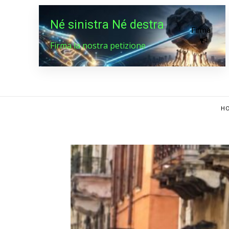
Né sinistra Né destra
Firma
Firma la nostra petizione
HO