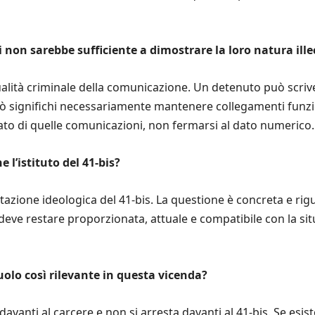
non sarebbe sufficiente a dimostrare la loro natura ille
alità criminale della comunicazione. Un detenuto può scriv
ò significhi necessariamente mantenere collegamenti funzio
icato di quelle comunicazioni, non fermarsi al dato numerico.
 l’istituto del 41-bis?
azione ideologica del 41-bis. La questione è concreta e rig
eve restare proporzionata, attuale e compatibile con la sit
uolo così rilevante in questa vicenda?
a davanti al carcere e non si arresta davanti al 41-bis. Se esis