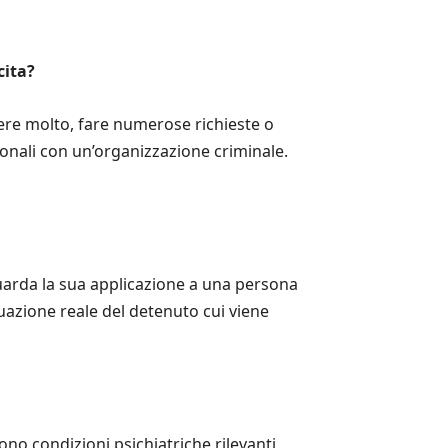
cita?
ere molto, fare numerose richieste o
nali con un’organizzazione criminale.
uarda la sua applicazione a una persona
uazione reale del detenuto cui viene
tono condizioni psichiatriche rilevanti,