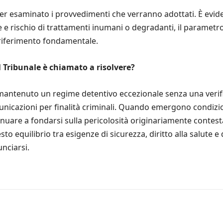
er esaminato i provvedimenti che verranno adottati. È evid
e e rischio di trattamenti inumani o degradanti, il parametro
 riferimento fondamentale.
il Tribunale è chiamato a risolvere?
antenuto un regime detentivo eccezionale senza una verific
omunicazioni per finalità criminali. Quando emergono condiz
inuare a fondarsi sulla pericolosità originariamente contes
esto equilibrio tra esigenze di sicurezza, diritto alla salute e
nciarsi.