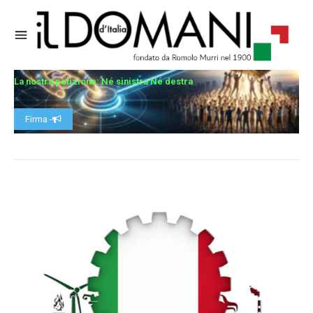
La nostra petizione: Né sinistra Né destra
Firma -